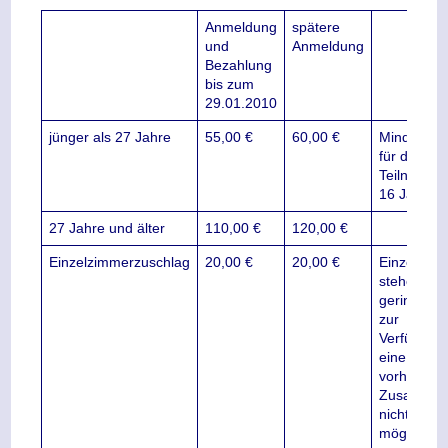
Anmeldung
spätere
und
Anmeldung
Bezahlung
bis zum
29.01.2010
jünger als 27 Jahre
55,00 €
60,00 €
Mindestalt
für die
Teilnahme
16 Jahre
27 Jahre und älter
110,00 €
120,00 €
Einzelzimmerzuschlag
20,00 €
20,00 €
Einzelzim
stehen nur
geringer Z
zur
Verfügung
eine
vorherige
Zusage ist
nicht
möglich.