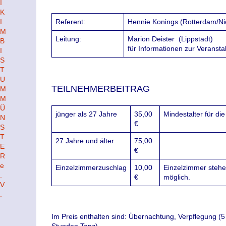
Referent:
Hennie Konings (Rotterdam/Ni
Leitung:
Marion Deister
(Lippstadt)
für Informationen zur Veranst
TEILNEHMERBEITRAG
jünger als 27 Jahre
35,00
Mindestalter für di
€
27 Jahre und älter
75,00
€
Einzelzimmerzuschlag
10,00
Einzelzimmer stehen
€
möglich.
Im Preis enthalten sind: Übernachtung, Verpflegung (
Stunden Tanz).