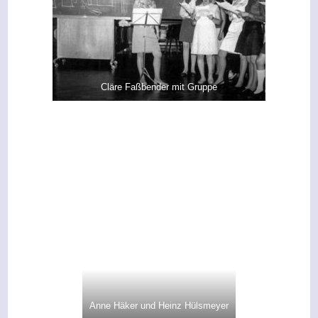
Cläre Faßbender mit Gruppe
Anne Häker und Heinz Hülsmeyer