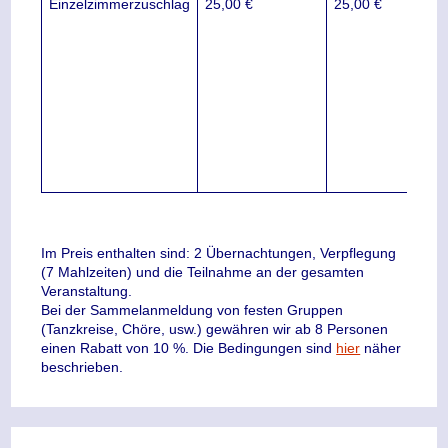
Einzelzimmerzuschlag
25,00 €
25,00 €
Ein
steh
geri
zur
Ver
ein
vorh
Zusa
nich
mögl
Im Preis enthalten sind: 2 Übernachtungen, Verpflegung
(7 Mahlzeiten) und die Teilnahme an der gesamten
Veranstaltung.
Bei der Sammelanmeldung von festen Gruppen
(Tanzkreise, Chöre, usw.) gewähren wir ab 8 Personen
einen Rabatt von 10 %. Die Bedingungen sind
hier
näher
beschrieben.