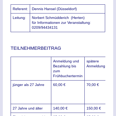
Referent:
Dennis Hansel (Düsseldorf)
Leitung:
Norbert Schmüdderich
(Herten)
für Informationen zur Veranstaltung:
0209/94434131
TEILNEHMERBEITRAG
Anmeldung und
spätere
Bezahlung bis
Anmeldung
zum
Frühbuchertermin
jünger als 27 Jahre
60,00 €
70,00 €
Mind
für 
Tei
16 
27 Jahre und älter
140,00 €
150,00 €