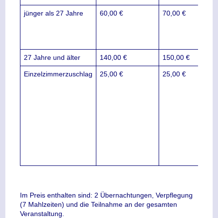
jünger als 27 Jahre
60,00 €
70,00 €
Mind
für 
Tei
16 
27 Jahre und älter
140,00 €
150,00 €
Einzelzimmerzuschlag
25,00 €
25,00 €
Ein
steh
geri
zur
Ver
ein
vorh
Zusa
nich
mögl
Im Preis enthalten sind: 2 Übernachtungen, Verpflegung
(7 Mahlzeiten) und die Teilnahme an der gesamten
Veranstaltung.