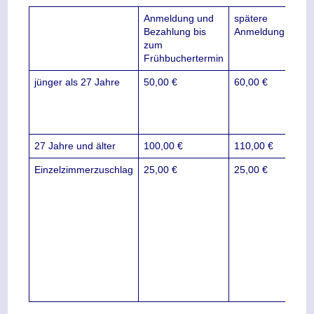
Anmeldung und
spätere
Bezahlung bis
Anmeldung
zum
Frühbuchertermin
jünger als 27 Jahre
50,00 €
60,00 €
Mind
für 
Tei
16 
27 Jahre und älter
100,00 €
110,00 €
Einzelzimmerzuschlag
25,00 €
25,00 €
Ein
steh
geri
zur
Ver
ein
vorh
Zusa
nich
mögl