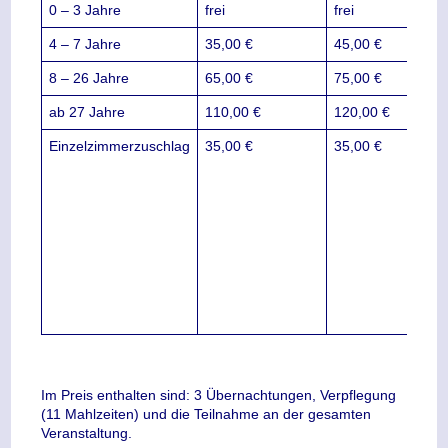
0 – 3 Jahre
frei
frei
4 – 7 Jahre
35,00 €
45,00 €
8 – 26 Jahre
65,00 €
75,00 €
ab 27 Jahre
110,00 €
120,00 €
Einzelzimmerzuschlag
35,00 €
35,00 €
Ein
steh
geri
zur
Ver
ein
vorh
Zusa
nich
mögl
Im Preis enthalten sind: 3 Übernachtungen, Verpflegung
(11 Mahlzeiten) und die Teilnahme an der gesamten
Veranstaltung.