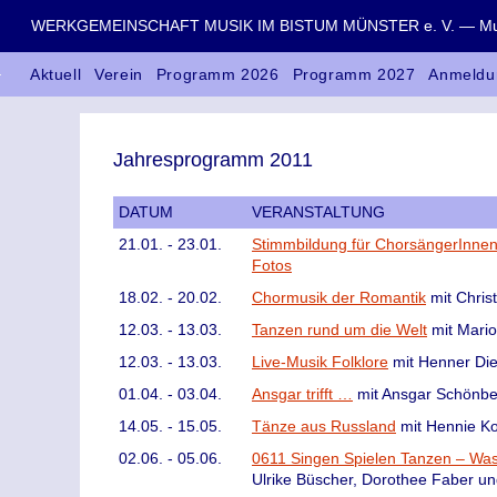
WERKGEMEINSCHAFT MUSIK IM BISTUM MÜNSTER e. V. — Musik
Aktuell
Verein
Programm 2026
Programm 2027
Anmeldu
Jahresprogramm 2011
DATUM
VERANSTALTUNG
21.01. - 23.01.
Stimmbildung für ChorsängerInne
Fotos
18.02. - 20.02.
Chormusik der Romantik
mit Christ
12.03. - 13.03.
Tanzen rund um die Welt
mit Mario
12.03. - 13.03.
Live-Musik Folklore
mit Henner Die
01.04. - 03.04.
Ansgar trifft …
mit Ansgar Schönber
14.05. - 15.05.
Tänze aus Russland
mit Hennie K
02.06. - 05.06.
0611 Singen Spielen Tanzen – Was 
Ulrike Büscher, Dorothee Faber u