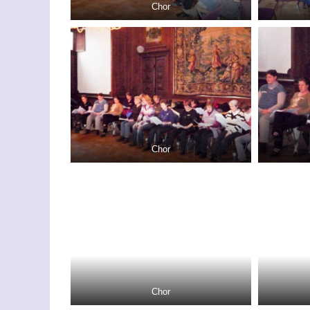
Chor
Chor
Chor