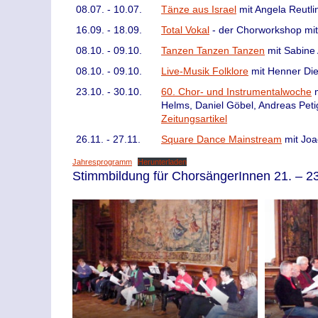
08.07. - 10.07.
Tänze aus Israel
mit Angela Reutli
16.09. - 18.09.
Total Vokal
- der Chorworkshop mit
08.10. - 09.10.
Tanzen Tanzen Tanzen
mit Sabine 
08.10. - 09.10.
Live-Musik Folklore
mit Henner Die
23.10. - 30.10.
60. Chor- und Instrumentalwoche
m
Helms, Daniel Göbel, Andreas Petig
Zeitungsartikel
26.11. - 27.11.
Square Dance Mainstream
mit Joa
Jahresprogramm
Herunterladen
Stimmbildung für ChorsängerInnen 21. – 2