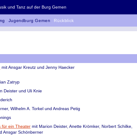
 und Tanz auf der Burg Gemen
ng
Jugendburg Gemen
Rückblick
n
mit Ansgar Kreutz und Jenny Haecker
ian Zatryp
n Deister und Uli Knie
derich
ner, Wilhelm A. Torkel und Andreas Petig
onings
für ein Theater
mit Marion Deister, Anette Krömker, Norbert Schilke,
nd Ansgar Schönberner