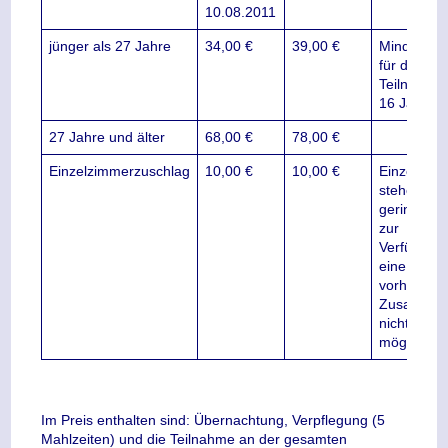
10.08.2011
jünger als 27 Jahre
34,00 €
39,00 €
Mindestalt
für die
Teilnahme
16 Jahre
27 Jahre und älter
68,00 €
78,00 €
Einzelzimmerzuschlag
10,00 €
10,00 €
Einzelzim
stehen nur
geringer Z
zur
Verfügung
eine
vorherige
Zusage ist
nicht
möglich.
Im Preis enthalten sind: Übernachtung, Verpflegung (5
Mahlzeiten) und die Teilnahme an der gesamten