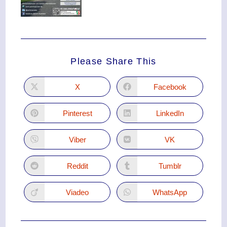
Please Share This
X
Facebook
Pinterest
LinkedIn
Viber
VK
Reddit
Tumblr
Viadeo
WhatsApp