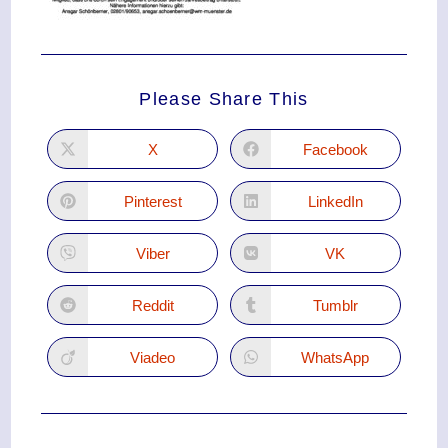
Please Share This
X
Facebook
Pinterest
LinkedIn
Viber
VK
Reddit
Tumblr
Viadeo
WhatsApp