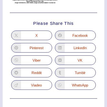
Please Share This
X
Facebook
Pinterest
LinkedIn
Viber
VK
Reddit
Tumblr
Viadeo
WhatsApp