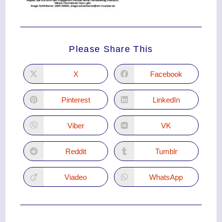
Please Share This
X
Facebook
Pinterest
LinkedIn
Viber
VK
Reddit
Tumblr
Viadeo
WhatsApp