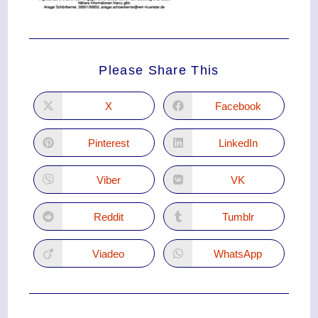
Please Share This
X
Facebook
Pinterest
LinkedIn
Viber
VK
Reddit
Tumblr
Viadeo
WhatsApp