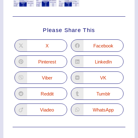
Please Share This
X
Facebook
Pinterest
LinkedIn
Viber
VK
Reddit
Tumblr
Viadeo
WhatsApp